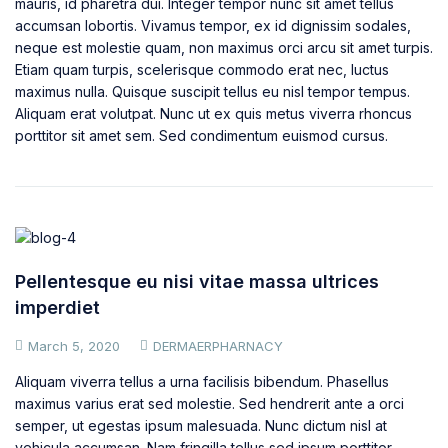
mauris, id pharetra dui. Integer tempor nunc sit amet tellus
accumsan lobortis. Vivamus tempor, ex id dignissim sodales,
neque est molestie quam, non maximus orci arcu sit amet turpis.
Etiam quam turpis, scelerisque commodo erat nec, luctus
maximus nulla. Quisque suscipit tellus eu nisl tempor tempus.
Aliquam erat volutpat. Nunc ut ex quis metus viverra rhoncus
porttitor sit amet sem. Sed condimentum euismod cursus.
Pellentesque eu nisi vitae massa ultrices
imperdiet
March 5, 2020
DERMAERPHARNACY
Aliquam viverra tellus a urna facilisis bibendum. Phasellus
maximus varius erat sed molestie. Sed hendrerit ante a orci
semper, ut egestas ipsum malesuada. Nunc dictum nisl at
vehicula accumsan. Nam fringilla tellus sed ipsum porttitor