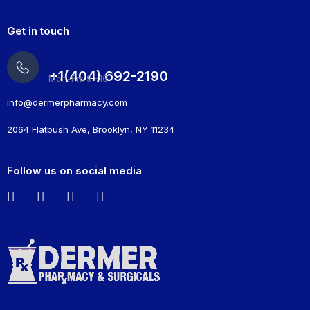
Get in touch
+1(404) 692-2190
Mon-Fri: 9 -16
info@dermerpharmacy.com
2064 Flatbush Ave, Brooklyn, NY 11234
Follow us on social media