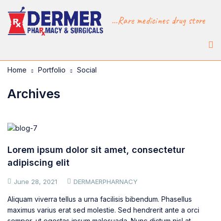
...Rare medicines drug store
Home
Portfolio
Social
Archives
Lorem ipsum dolor sit amet, consectetur
adipiscing elit
June 28, 2021
DERMAERPHARNACY
Aliquam viverra tellus a urna facilisis bibendum. Phasellus
maximus varius erat sed molestie. Sed hendrerit ante a orci
semper, ut egestas ipsum malesuada. Nunc dictum nisl at