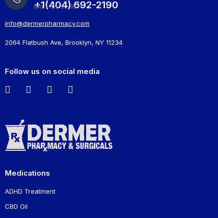
+1(404) 692-2190
Mon-Fri: 9 -16
info@dermerpharmacy.com
2064 Flatbush Ave, Brooklyn, NY 11234
Follow us on social media
Medications
ADHD Treatment
CBD Oil