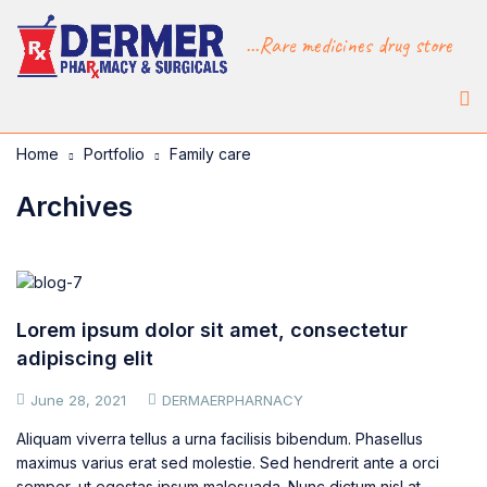
...Rare medicines drug store
Home
Portfolio
Family care
Archives
Lorem ipsum dolor sit amet, consectetur
adipiscing elit
June 28, 2021
DERMAERPHARNACY
Aliquam viverra tellus a urna facilisis bibendum. Phasellus
maximus varius erat sed molestie. Sed hendrerit ante a orci
semper, ut egestas ipsum malesuada. Nunc dictum nisl at